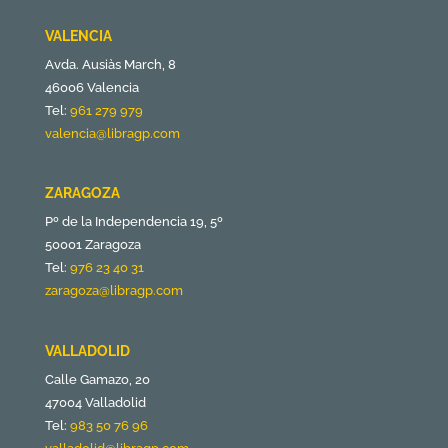
VALENCIA
Avda. Ausiàs March, 8
46006 Valencia
Tel:
961 279 979
valencia@libragp.com
ZARAGOZA
Pº de la Independencia 19, 5º
50001 Zaragoza
Tel:
976 23 40 31
zaragoza@libragp.com
VALLADOLID
Calle Gamazo, 20
47004 Valladolid
Tel:
983 50 76 96