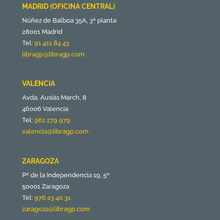
MADRID (OFICINA CENTRAL)
Núñez de Balboa 35A, 3ª planta
28001 Madrid
Tel:
91 411 84 43
libragp@libragp.com
VALENCIA
Avda. Ausiàs March, 8
46006 Valencia
Tel:
961 279 979
valencia@libragp.com
ZARAGOZA
Pº de la Independencia 19, 5º
50001 Zaragoza
Tel:
976 23 40 31
zaragoza@libragp.com