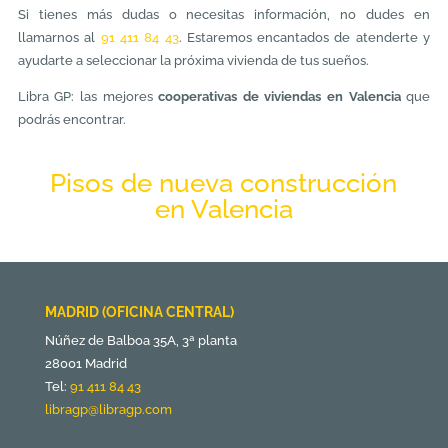
Si tienes más dudas o necesitas información, no dudes en
llamarnos al
91 411 84 43
. Estaremos encantados de atenderte y
ayudarte a seleccionar la próxima vivienda de tus sueños.
Libra GP: las mejores
cooperativas de viviendas en Valencia
que
podrás encontrar.
Pisos de nueva construcción
en Valencia
MADRID (OFICINA CENTRAL)
Núñez de Balboa 35A, 3ª planta
28001 Madrid
Tel:
91 411 84 43
libragp@libragp.com