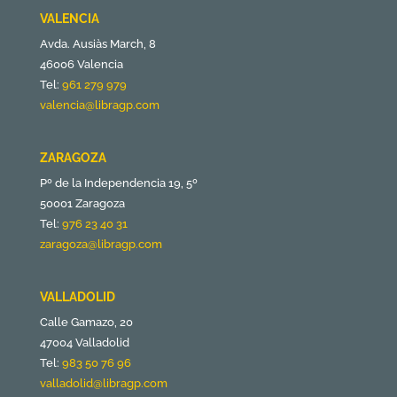
VALENCIA
Avda. Ausiàs March, 8
46006 Valencia
Tel:
961 279 979
valencia@libragp.com
ZARAGOZA
Pº de la Independencia 19, 5º
50001 Zaragoza
Tel:
976 23 40 31
zaragoza@libragp.com
VALLADOLID
Calle Gamazo, 20
47004 Valladolid
Tel:
983 50 76 96
valladolid@libragp.com