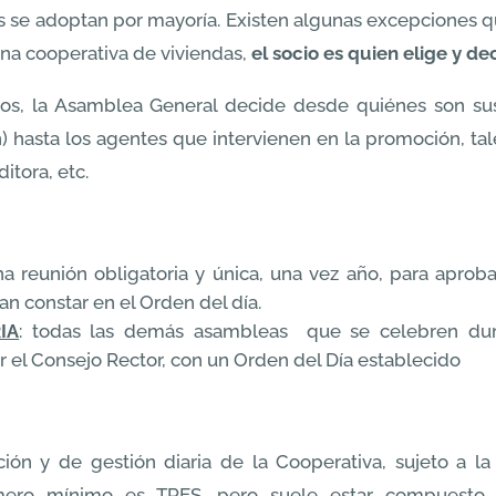
es se adoptan por mayoría. Existen algunas excepciones 
 una cooperativa de viviendas,
el socio es quien elige y de
ios, la Asamblea General decide desde quiénes son su
ón) hasta los agentes que intervienen en la promoción, t
itora, etc.
a reunión obligatoria y única, una vez año, para aprob
n constar en el Orden del día.
IA
: todas las demás asambleas que se celebren dura
or el Consejo Rector, con un Orden del Día establecido
ón y de gestión diaria de la Cooperativa, sujeto a la l
úmero mínimo es TRES, pero suele estar compuest