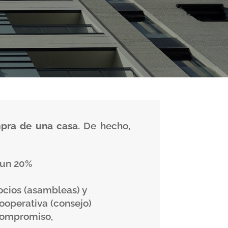
mpra de una casa.
De hecho,
 un 20%
socios (asambleas) y
ooperativa (consejo)
 compromiso,