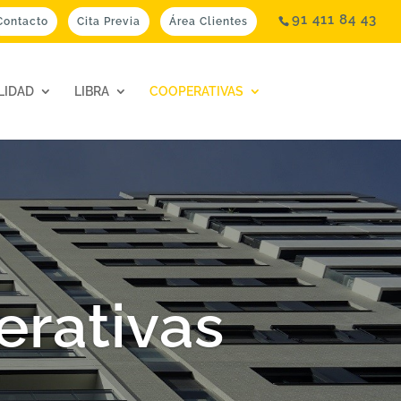
91 411 84 43
Contacto
Cita Previa
Área Clientes
LIDAD
LIBRA
COOPERATIVAS
erativas