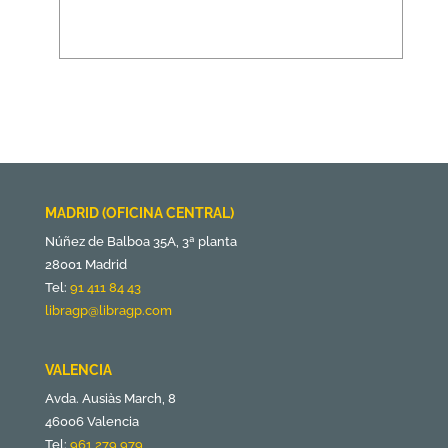
MADRID (OFICINA CENTRAL)
Núñez de Balboa 35A, 3ª planta
28001 Madrid
Tel:
91 411 84 43
libragp@libragp.com
VALENCIA
Avda. Ausiàs March, 8
46006 Valencia
Tel:
961 279 979