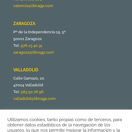
valencia@libragp.com
ZARAGOZA
Pº de la Independencia 19, 5º
50001 Zaragoza
Tel:
976 23 40 31
zaragoza@libragp.com
VALLADOLID
Calle Gamazo, 20
47004 Valladolid
Tel:
983 50 76 96
valladolid@libragp.com
Utilizamos cookies, tanto propias como de terceros, para
obtener datos estadísticos de la navegación de los
usuarios, lo que nos permite mejorar la información y la