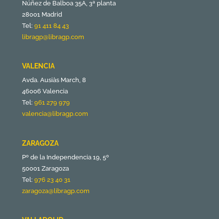
Núñez de Balboa 35A, 3ª planta
28001 Madrid
Tel:
91 411 84 43
libragp@libragp.com
VALENCIA
Avda. Ausiàs March, 8
46006 Valencia
Tel:
961 279 979
valencia@libragp.com
ZARAGOZA
Pº de la Independencia 19, 5º
50001 Zaragoza
Tel:
976 23 40 31
zaragoza@libragp.com