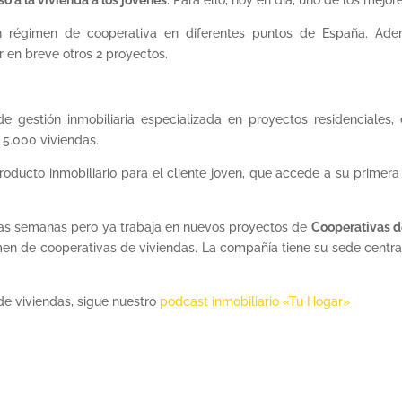
eso a la vivienda a los jóvenes
. Para ello, hoy en día, uno de los mej
 régimen de cooperativa en diferentes puntos de España. Ad
r en breve otros 2 proyectos.
 gestión inmobiliaria especializada en proyectos residenciales,
 5.000 viviendas.
oducto inmobiliario para el cliente joven, que accede a su primera
nas semanas pero ya trabaja en nuevos proyectos de
Cooperativas de
en de cooperativas de viviendas. La compañía tiene su sede centr
de viviendas, sigue nuestro
podcast inmobiliario «Tu Hogar»