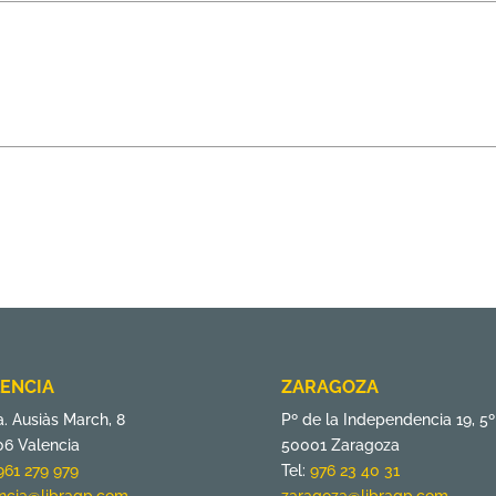
ENCIA
ZARAGOZA
. Ausiàs March, 8
Pº de la Independencia 19, 5º
6 Valencia
50001 Zaragoza
961 279 979
Tel:
976 23 40 31