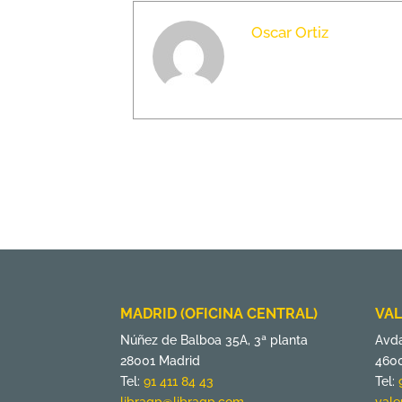
Oscar Ortiz
MADRID (OFICINA CENTRAL)
VAL
Núñez de Balboa 35A, 3ª planta
Avda
28001 Madrid
4600
Tel:
91 411 84 43
Tel: