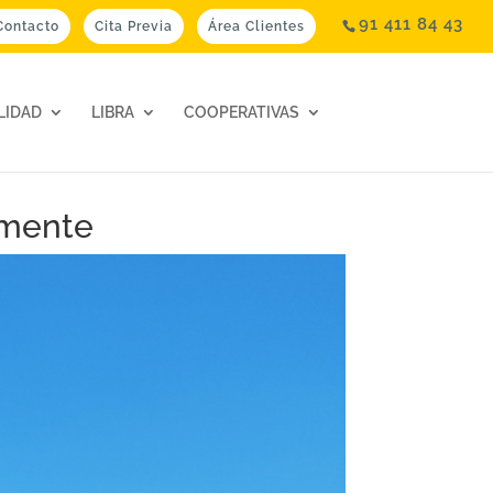
91 411 84 43
Contacto
Cita Previa
Área Clientes
LIDAD
LIBRA
COOPERATIVAS
amente