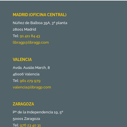
MADRID (OFICINA CENTRAL)
Núñez de Balboa 35A, 3ª planta
28001 Madrid
Tel:
91 411 84 43
libragp@libragp.com
VALENCIA
Avda. Ausiàs March, 8
46006 Valencia
Tel:
961 279 979
valencia@libragp.com
ZARAGOZA
Pº de la Independencia 19, 5º
50001 Zaragoza
Tel:
976 23 40 31