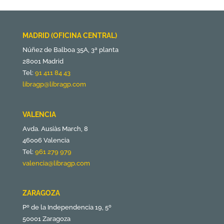
MADRID (OFICINA CENTRAL)
Núñez de Balboa 35A, 3ª planta
28001 Madrid
Tel:
91 411 84 43
libragp@libragp.com
VALENCIA
Avda. Ausiàs March, 8
46006 Valencia
Tel:
961 279 979
valencia@libragp.com
ZARAGOZA
Pº de la Independencia 19, 5º
50001 Zaragoza