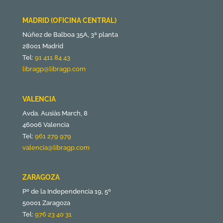
MADRID (OFICINA CENTRAL)
Núñez de Balboa 35A, 3ª planta
28001 Madrid
Tel:
91 411 84 43
libragp@libragp.com
VALENCIA
Avda. Ausiàs March, 8
46006 Valencia
Tel:
961 279 979
valencia@libragp.com
ZARAGOZA
Pº de la Independencia 19, 5º
50001 Zaragoza
Tel:
976 23 40 31