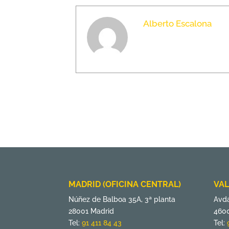
Alberto Escalona
MADRID (OFICINA CENTRAL)
VAL
Núñez de Balboa 35A, 3ª planta
Avda
28001 Madrid
4600
Tel:
91 411 84 43
Tel: