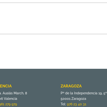
ENCIA
ZARAGOZA
. Ausiàs March, 8
Pº de la Independencia 19, 5º
6 Valencia
50001 Zaragoza
961 279 979
Tel:
976 23 40 31