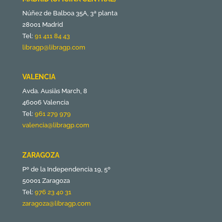
Núñez de Balboa 35A, 3ª planta
28001 Madrid
Tel:
91 411 84 43
libragp@libragp.com
VALENCIA
Avda. Ausiàs March, 8
46006 Valencia
Tel:
961 279 979
valencia@libragp.com
ZARAGOZA
Pº de la Independencia 19, 5º
50001 Zaragoza
Tel:
976 23 40 31
zaragoza@libragp.com