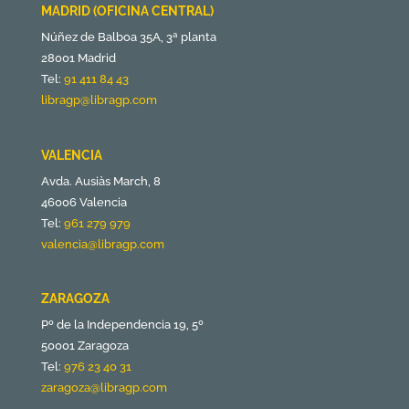
MADRID (OFICINA CENTRAL)
Núñez de Balboa 35A, 3ª planta
28001 Madrid
Tel:
91 411 84 43
libragp@libragp.com
VALENCIA
Avda. Ausiàs March, 8
46006 Valencia
Tel:
961 279 979
valencia@libragp.com
ZARAGOZA
Pº de la Independencia 19, 5º
50001 Zaragoza
Tel:
976 23 40 31
zaragoza@libragp.com