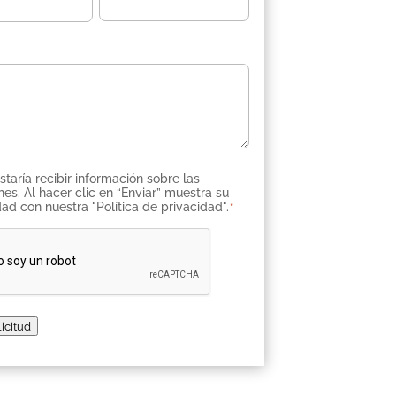
imiento
taría recibir información sobre las
*
iar” muestra su
ad con nuestra "Política de privacidad".
*
A
licitud