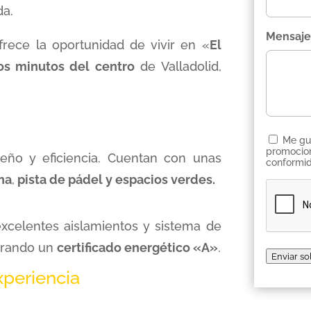
da.
Mensaje
ofrece la oportunidad de vivir en «
El
os minutos del centro
de Valladolid,
Consent
Me gus
promociones. Al hacer clic en “Env
eño y eficiencia. Cuentan con unas
conformid
na
,
pista de pádel y espacios verdes.
CAPTCH
excelentes aislamientos y sistema de
ogrando un
certificado energético «A»
.
Enviar so
xperiencia