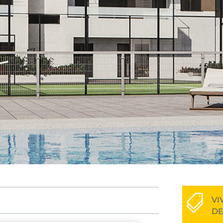
vi

d