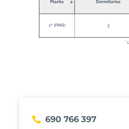
Planta
Dormitorios
1ª (PMR)
3
* 
690 766 397
