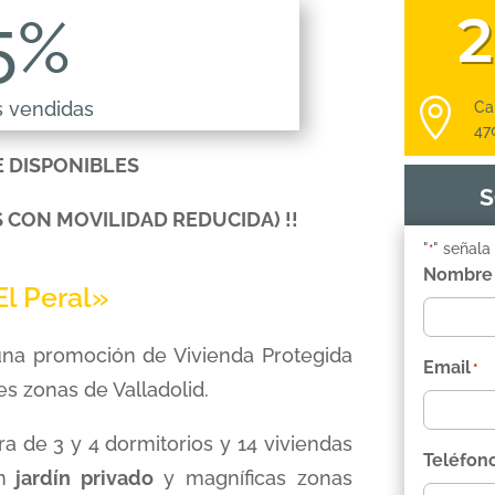
2
5
%

s vendidas
Ca
47
E DISPONIBLES
S
 CON MOVILIDAD REDUCIDA) !!
"
" señala
*
Nombre
El Peral»
Nombre
una promoción de Vivienda Protegida
Email
*
s zonas de Valladolid.
a de 3 y 4 dormitorios y 14 viviendas
Teléfon
n
jardín privado
y magníficas zonas