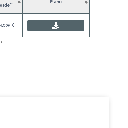
Plano
esde**
4.005 €
je.