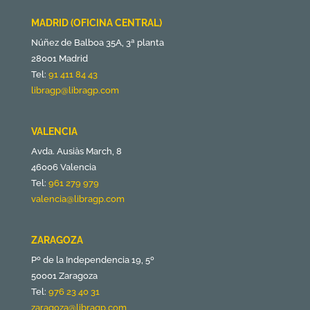
MADRID (OFICINA CENTRAL)
Núñez de Balboa 35A, 3ª planta
28001 Madrid
Tel:
91 411 84 43
libragp@libragp.com
VALENCIA
Avda. Ausiàs March, 8
46006 Valencia
Tel:
961 279 979
valencia@libragp.com
ZARAGOZA
Pº de la Independencia 19, 5º
50001 Zaragoza
Tel:
976 23 40 31
zaragoza@libragp.com